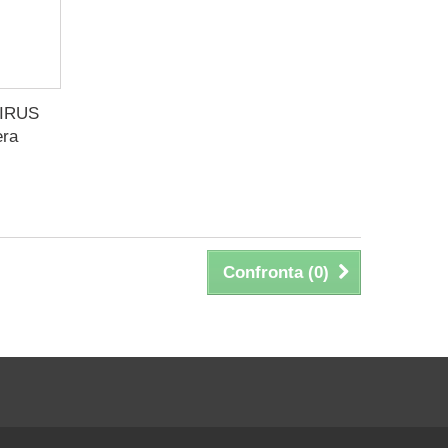
IRUS
era
Confronta (
0
)