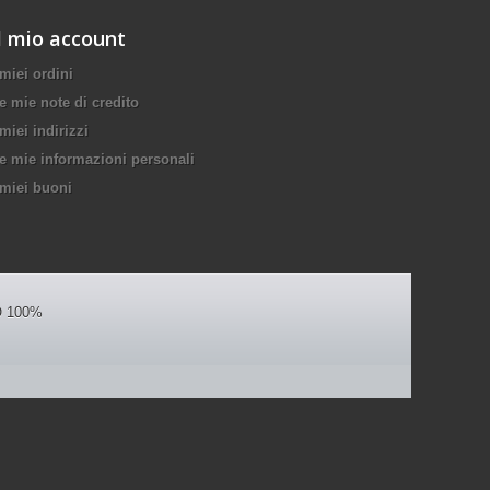
l mio account
 miei ordini
e mie note di credito
 miei indirizzi
e mie informazioni personali
 miei buoni
 100%