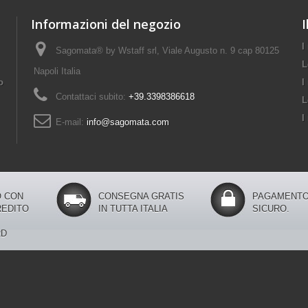
Informazioni del negozio
I
I
Sagomata® by Wstaff srl, Viale Augusto n. 9 cap 80125
L
Napoli Italia
o
I
Contattaci subito:
+39.3398386618
L
I
E-mail:
info@sagomata.com
 CON
CONSEGNA GRATIS
PAGAMENTO
REDITO
IN TUTTA ITALIA
SICURO.
RD