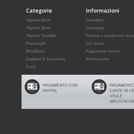
Categorie
Informazioni
Skyline 60cm
Contattaci
Skyline 30cm
Consegna
Skyline You&Me
Termini e condizioni d'us
Photolight
Chi siamo
RibaDisco
Pagamento sicuro
Gadgets & Souvenirs
Restituzione
Food
PAGAMENTO CON
PAGAMENTO
PAYPAL
CARTE DI C
VISA E
MASTERCA