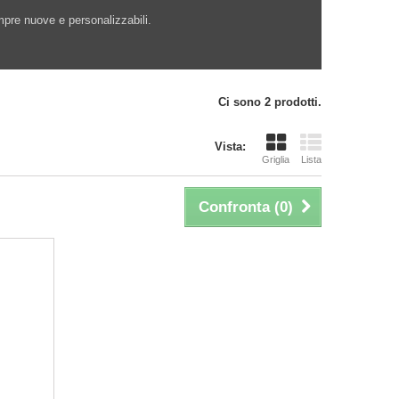
pre nuove e personalizzabili.
Ci sono 2 prodotti.
Vista:
Griglia
Lista
Confronta (
0
)